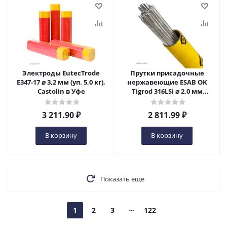
Электроды EutecTrode
Прутки присадочные
E347-17 ⌀ 3,2 мм (уп. 5,0 кг),
нержавеющие ESAB OK
Castolin в Уфе
Tigrod 316LSi ⌀ 2,0 мм
(пачка 5 кг) в Уфе
3 211.90
₽
2 811.99
₽
В корзину
В корзину
Показать еще
1
2
3
122