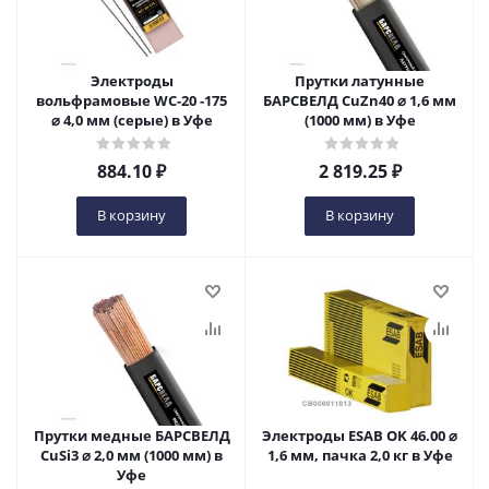
Электроды
Прутки латунные
вольфрамовые WC-20 -175
БАРСВЕЛД CuZn40 ⌀ 1,6 мм
⌀ 4,0 мм (серые) в Уфе
(1000 мм) в Уфе
884.10
₽
2 819.25
₽
В корзину
В корзину
Прутки медные БАРСВЕЛД
Электроды ESAB OK 46.00 ⌀
CuSi3 ⌀ 2,0 мм (1000 мм) в
1,6 мм, пачка 2,0 кг в Уфе
Уфе