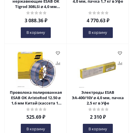
нержавеющие ESAB OK
4,0 мм, пачка 1,7 кг в Уфе
Tigrod 308LSi ⌀ 4,0 мм
(пачка 5 кг) в Уфе
3 088.36
₽
4 770.63
₽
В корзину
В корзину
Проволока полированная
Электроды ESAB
ESAB OK AristoRod 12.50 ⌀
ЭА-400/10У ⌀ 4,0 мм, пачка
1,6 мм Китай (кассета 18
2,5 кг в Уфе
кг) в Уфе
525.69
₽
2 310
₽
В корзину
В корзину