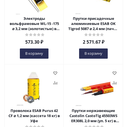
Электроды
Прутки присадочные
вольфрамовые WL-15 -175
алюминиевые ESAB OK
⌀ 3,2 мм (золотистые) в
Tigrod 5087 ⌀ 2,4 мм (пачка
Уфе
2,5 кг) в Уфе
573.30
₽
2 571.67
₽
В корзину
В корзину
Проволока ESAB Purus 42
Прутки нержавеющие
CF ⌀ 1,2 мм (кассета 18 кг) в
Castolin CastoTig 45503WS
Уфе
ER308L 2,0 мм (уп. 5 кг) в
Уфе