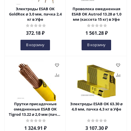
Электроды ESAB OK
Проволока омедненная
GoldRox ⌀ 3,0 мм, пачка 2,4
ESAB OK Autrod 13.28 ⌀ 1,0
кг в Уфе
мм (кассета 15 кг) в Уфе
372.18
₽
1 561.28
₽
В корзину
В корзину
Прутки присадочные
Электроды ESAB OK 63.30 ⌀
омедненные ESAB OK
4,0 мм, пачка 4,3 кг в Уфе
Tigrod 13.22 ⌀ 2,0 мм (пачка
5 кг) в Уфе
1 324.91
₽
3 107.30
₽