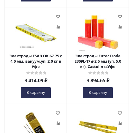
Электроды ESAB OK 67.75 ⌀
Электроды EutecTrode
4,0 мм, вакуум.уп. 2,0 кг в
E309L-17 ⌀ 2,5 мм (уп. 5,0
Уфе
кг), Castolin в Уфе
3 414.09
₽
3 894.65
₽
В корзину
В корзину