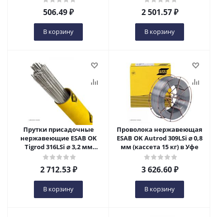
506.49
₽
2 501.57
₽
В корзину
В корзину
Прутки присадочные
Проволока нержавеющая
нержавеющие ESAB OK
ESAB OK Autrod 309LSi ⌀ 0,8
Tigrod 316LSi ⌀ 3,2 мм
мм (кассета 15 кг) в Уфе
(пачка 5 кг) в Уфе
2 712.53
₽
3 626.60
₽
В корзину
В корзину