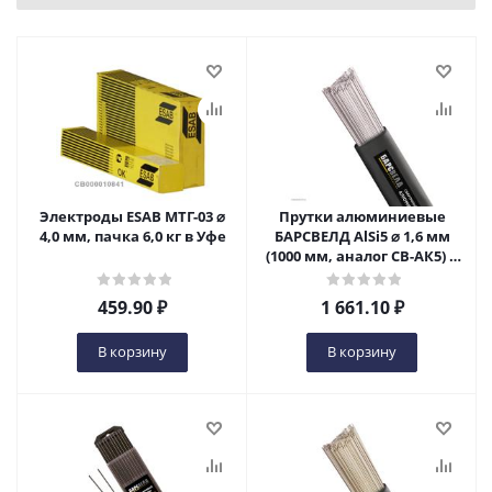
Электроды ESAB МТГ-03 ⌀
Прутки алюминиевые
4,0 мм, пачка 6,0 кг в Уфе
БАРСВЕЛД AlSi5 ⌀ 1,6 мм
(1000 мм, аналог СВ-АК5) в
Уфе
459.90
₽
1 661.10
₽
В корзину
В корзину