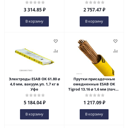
3 314.85
₽
2 757.47
₽
В корзину
В корзину
Электроды ESAB OK 61.80 ⌀
Прутки присадочные
4,0 мм, вакуум.уп. 1,7 кг в
омедненные ESAB OK
Уфе
Tigrod 13.16 ⌀ 1,6 мм (пачка
5 кг) в Уфе
5 184.04
₽
1 217.09
₽
В корзину
В корзину