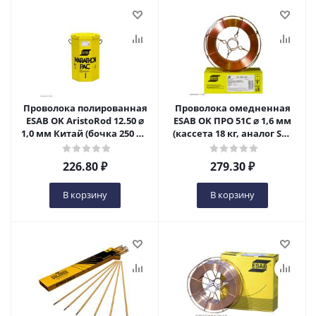
Проволока полированная
Проволока омедненная
ESAB OK AristoRod 12.50 ⌀
ESAB OK ПРО 51С ⌀ 1,6 мм
1,0 мм Китай (бочка 250 кг)
(кассета 18 кг, аналог SM-
в Уфе
70, SG-2) в Уфе
226.80
₽
279.30
₽
В корзину
В корзину