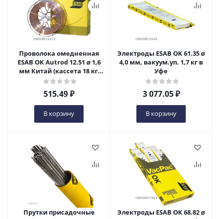
Проволока омедненная
Электроды ESAB OK 61.35 ⌀
ESAB OK Autrod 12.51 ⌀ 1,6
4,0 мм, вакуум.уп. 1,7 кг в
мм Китай (кассета 18 кг,
Уфе
аналог СВ-08Г2С) в Уфе
515.49
₽
3 077.05
₽
В корзину
В корзину
Прутки присадочные
Электроды ESAB OK 68.82 ⌀