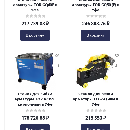
арматуры TOR GQ40E в
арматуры TOR GQ50 (E) в
Уфе
Уфе
217 739.83
₽
246 808.76
₽
В корзину
В корзину
Станок для гибки
Станок для резки
арматуры TOR RCR40
арматуры ТСС-GQ 40N в
кнопочный в Уфе
Уфе
178 726.88
₽
218 550
₽
В корзину
В корзину