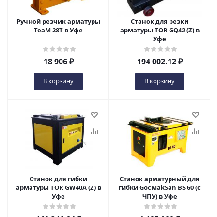
Ручной резчик арматуры
Станок для резки
ТеаМ 28Т в Уфе
арматуры TOR GQ42 (Z) в
Уфе
18 906
₽
194 002.12
₽
В корзину
В корзину
Станок для гибки
Станок арматурный для
арматуры TOR GW40A (Z) в
гибки GocMakSan BS 60 (с
Уфе
ЧПУ) в Уфе