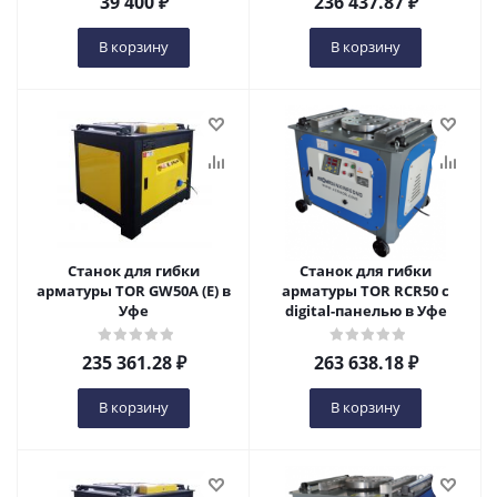
39 400
₽
236 437.87
₽
В корзину
В корзину
Станок для гибки
Станок для гибки
арматуры TOR GW50A (E) в
арматуры TOR RCR50 с
Уфе
digital-панелью в Уфе
235 361.28
₽
263 638.18
₽
В корзину
В корзину