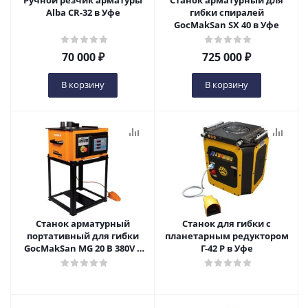
Ручной резчик арматуры
Станок арматурный для
Alba CR-32 в Уфе
гибки спиралей
GocMakSan SX 40 в Уфе
70 000
₽
725 000
₽
В корзину
В корзину
Станок арматурный
Станок для гибки с
портативный для гибки
планетарным редуктором
GocMakSan MG 20 B 380V в
Г-42 Р в Уфе
Уфе